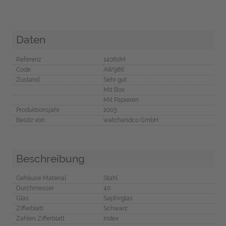
Daten
Referenz
14060M
Code
AW986
Zustand
Sehr gut
Mit Box
Mit Papieren
Produktionsjahr
2003
Besitz von
watchandco GmbH
Beschreibung
Gehäuse Material
Stahl
Durchmesser
40
Glas
Saphirglas
Zifferblatt
Schwarz
Zahlen Zifferblatt
Index