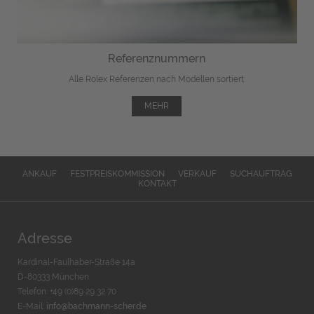
Referenznummern
Alle Rolex Referenzen nach Modellen sortiert.
MEHR
ANKAUF
FESTPREISKOMMISSION
VERKAUF
SUCHAUFTRAG
KONTAKT
Adresse
Kardinal-Faulhaber-Straße 14a
D-80333 München
Telefon: +49 (0)89 29 32 70
E-Mail:
info@bachmann-scher.de