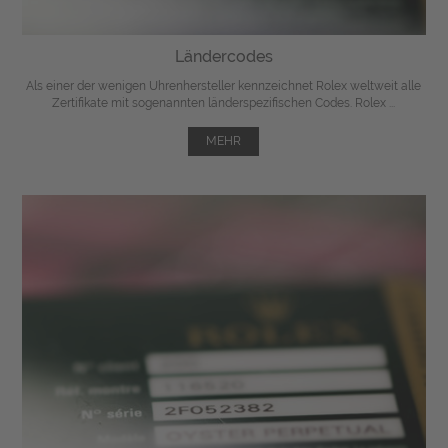
Ländercodes
Als einer der wenigen Uhrenhersteller kennzeichnet Rolex weltweit alle
Zertifikate mit sogenannten länderspezifischen Codes. Rolex ...
MEHR