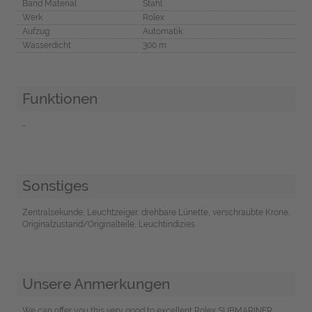
Band Material
Stahl
Werk
Rolex
Aufzug
Automatik
Wasserdicht
300 m
Funktionen
-
Sonstiges
Zentralsekunde, Leuchtzeiger, drehbare Lünette, verschraubte Krone,
Originalzustand/Originalteile, Leuchtindizies
Unsere Anmerkungen
We can offer you this very good to excellent Rolex SUBMARINER