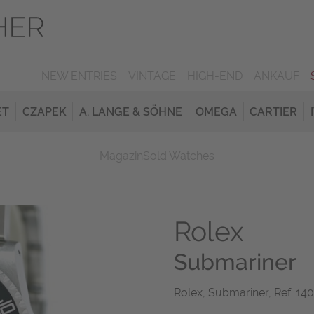
NEW ENTRIES
VINTAGE
HIGH-END
ANKAUF
ET
CZAPEK
A. LANGE & SÖHNE
OMEGA
CARTIER
Magazin
Sold Watches
Rolex
Submariner
Rolex, Submariner, Ref. 140