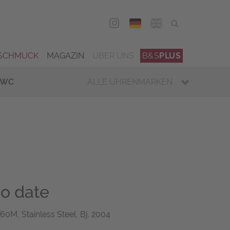
DEU
ENG
SCHMUCK
MAGAZIN
ÜBER UNS
B&S
PLUS
IWC
ALLE UHRENMARKEN
o date
60M, Stainless Steel, Bj. 2004