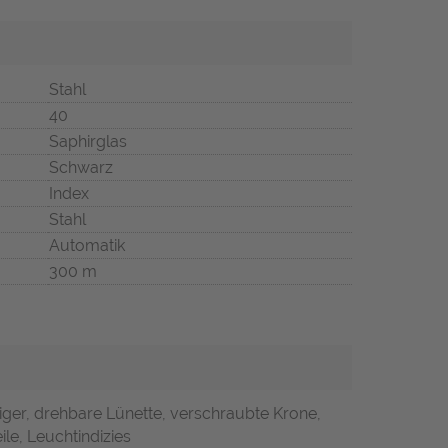
Stahl
40
Saphirglas
Schwarz
Index
Stahl
Automatik
300 m
ger, drehbare Lünette, verschraubte Krone,
ile, Leuchtindizies