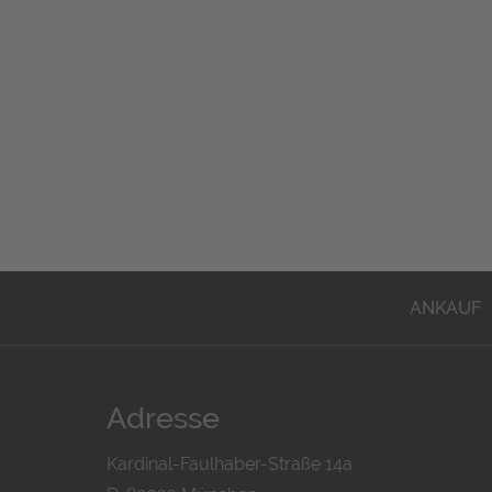
ANKAUF
Adresse
Kardinal-Faulhaber-Straße 14a