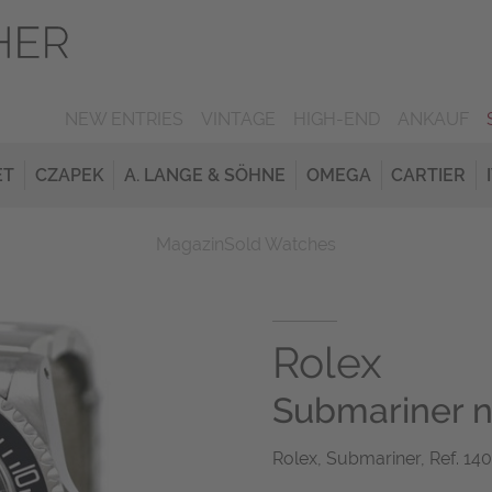
NEW ENTRIES
VINTAGE
HIGH-END
ANKAUF
ET
CZAPEK
A. LANGE & SÖHNE
OMEGA
CARTIER
Magazin
Sold Watches
Rolex
Submariner n
Rolex, Submariner, Ref. 140