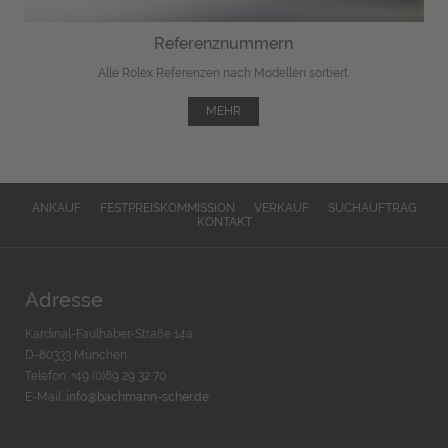
Referenznummern
Alle Rolex Referenzen nach Modellen sortiert.
MEHR
ANKAUF
FESTPREISKOMMISSION
VERKAUF
SUCHAUFTRAG
KONTAKT
Adresse
Kardinal-Faulhaber-Straße 14a
D-80333 München
Telefon: +49 (0)89 29 32 70
E-Mail:
info@bachmann-scher.de