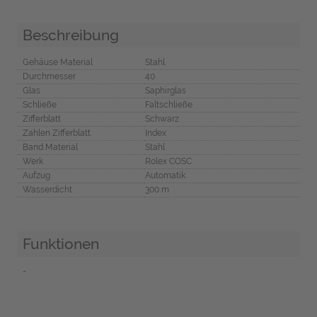
Beschreibung
Gehäuse Material
Stahl
Durchmesser
40
Glas
Saphirglas
Schließe
Faltschließe
Zifferblatt
Schwarz
Zahlen Zifferblatt
Index
Band Material
Stahl
Werk
Rolex COSC
Aufzug
Automatik
Wasserdicht
300 m
Funktionen
-