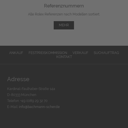
Referenznummern
Alle Rolex Referenzen nach Modellen sortiert.
MEHR
ANKAUF
FESTPREISKOMMISSION
VERKAUF
SUCHAUFTRAG
KONTAKT
Adresse
Kardinal-Faulhaber-Straße 14a
D-80333 München
Telefon: +49 (0)89 29 32 70
E-Mail:
info@bachmann-scher.de