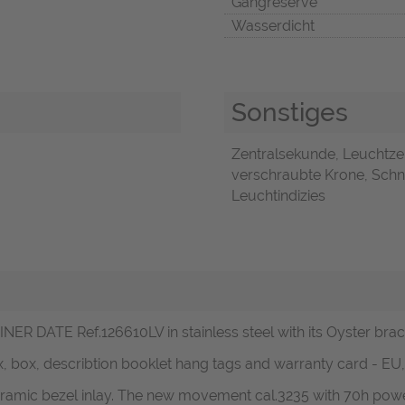
Gangreserve
Wasserdicht
Sonstiges
Zentralsekunde, Leuchtze
verschraubte Krone, Schne
Leuchtindizies
 DATE Ref.126610LV in stainless steel with its Oyster brace
ox, box, describtion booklet hang tags and warranty card - EU,
eramic bezel inlay. The new movement cal.3235 with 70h powe