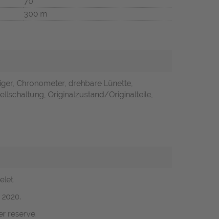
70
300 m
iger, Chronometer, drehbare Lünette,
llschaltung, Originalzustand/Originalteile,
let.
 2020.
r reserve.