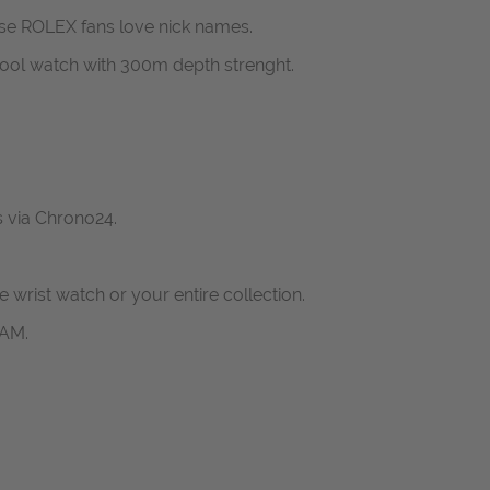
e ROLEX fans love nick names.
ool watch with 300m depth strenght.
s via Chrono24.
ne wrist watch or your entire collection.
RAM.