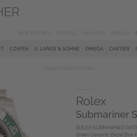
NEW ENTRIES
VINTAGE
HIGH-END
ANKAUF
ET
CZAPEK
A. LANGE & SÖHNE
OMEGA
CARTIER
Magazin
Sold Watches
Rolex
Submariner S
ROLEX SUBMARINER DATE 
Green Ceramic Bezel Box 