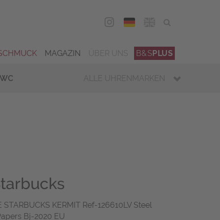
DEU
ENG
SCHMUCK
MAGAZIN
ÜBER UNS
B&S
PLUS
IWC
ALLE UHRENMARKEN
tarbucks
STARBUCKS KERMIT Ref-126610LV Steel
Papers Bj-2020 EU