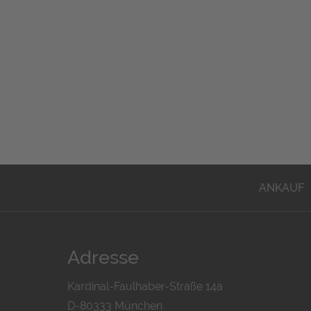
ANKAUF
Adresse
Kardinal-Faulhaber-Straße 14a
D-80333 München