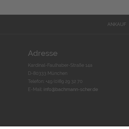
ANKAUF
Adresse
Kardinal-Faulhaber-Straße 14a
D-80333 München
Telefon: +49 (0)89 29 32 70
E-Mail:
info@bachmann-scher.de