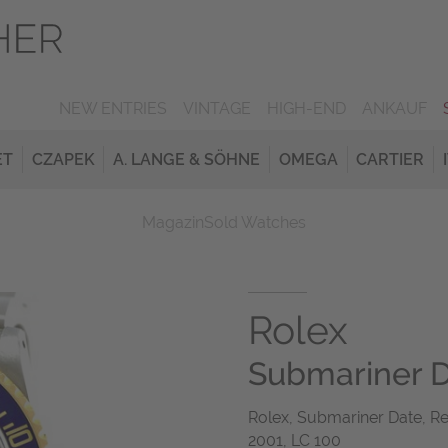
NEW ENTRIES
VINTAGE
HIGH-END
ANKAUF
ET
CZAPEK
A. LANGE & SÖHNE
OMEGA
CARTIER
Magazin
Sold Watches
Rolex
Submariner 
Rolex, Submariner Date, Ref
2001, LC 100