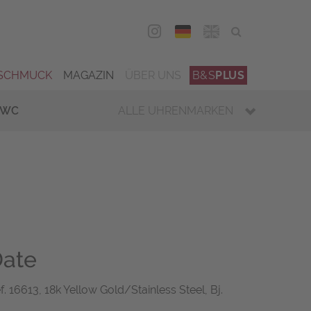
DEU
ENG
SCHMUCK
MAGAZIN
ÜBER UNS
B&S
PLUS
IWC
ALLE UHRENMARKEN
Date
. 16613, 18k Yellow Gold/Stainless Steel, Bj.