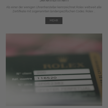
Seriennummern
Als einer der wenigen Uhrenhersteller kennzeichnet Rolex weltweit alle
Zertifikate mit sogenannten länderspezifischen Codes. Rolex ...
MEHR