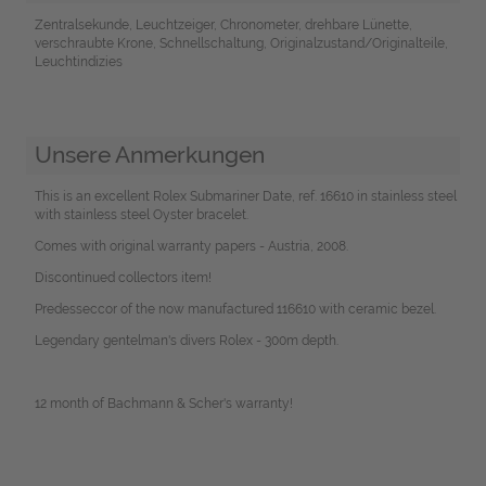
Zentralsekunde, Leuchtzeiger, Chronometer, drehbare Lünette,
verschraubte Krone, Schnellschaltung, Originalzustand/Originalteile,
Leuchtindizies
Unsere Anmerkungen
This is an excellent Rolex Submariner Date, ref. 16610 in stainless steel
with stainless steel Oyster bracelet.
Comes with original warranty papers - Austria, 2008.
Discontinued collectors item!
Predesseccor of the now manufactured 116610 with ceramic bezel.
Legendary gentelman's divers Rolex - 300m depth.
12 month of Bachmann & Scher's warranty!