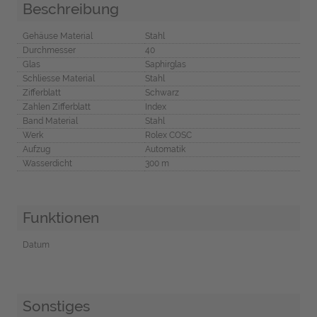
Beschreibung
Gehäuse Material
Stahl
Durchmesser
40
Glas
Saphirglas
Schliesse Material
Stahl
Zifferblatt
Schwarz
Zahlen Zifferblatt
Index
Band Material
Stahl
Werk
Rolex COSC
Aufzug
Automatik
Wasserdicht
300 m
Funktionen
Datum
Sonstiges