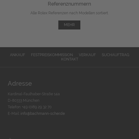
Referenznummern
Alle Rolex Referenzen nach Modellen sortiert.
MEHR
ANKAUF
FESTPREISKOMMISSION
VERKAUF
SUCHAUFTRAG
KONTAKT
Adresse
Kardinal-Faulhaber-Straße 14a
D-80333 München
Telefon: +49 (0)89 29 32 70
E-Mail:
info@bachmann-scher.de