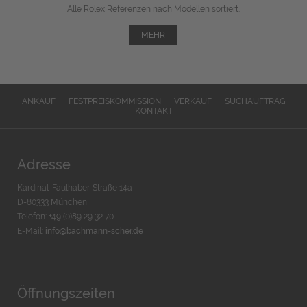
Alle Rolex Referenzen nach Modellen sortiert.
MEHR
ANKAUF
FESTPREISKOMMISSION
VERKAUF
SUCHAUFTRAG
KONTAKT
Adresse
Kardinal-Faulhaber-Straße 14a
D-80333 München
Telefon: +49 (0)89 29 32 70
E-Mail:
info@bachmann-scher.de
Öffnungszeiten