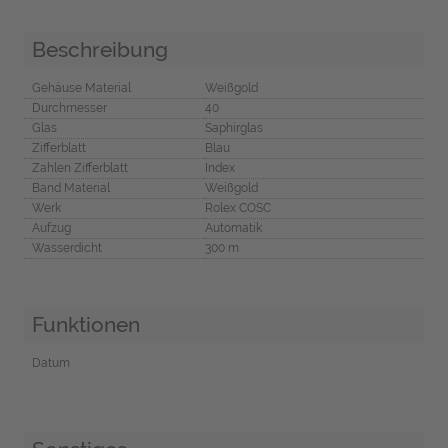
Beschreibung
Gehäuse Material
Weißgold
Durchmesser
40
Glas
Saphirglas
Zifferblatt
Blau
Zahlen Zifferblatt
Index
Band Material
Weißgold
Werk
Rolex COSC
Aufzug
Automatik
Wasserdicht
300 m
Funktionen
Datum