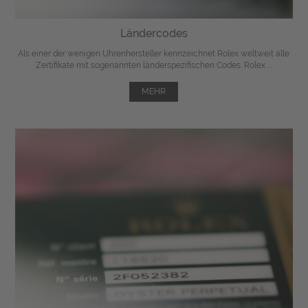
Ländercodes
Als einer der wenigen Uhrenhersteller kennzeichnet Rolex weltweit alle
Zertifikate mit sogenannten länderspezifischen Codes. Rolex ...
MEHR