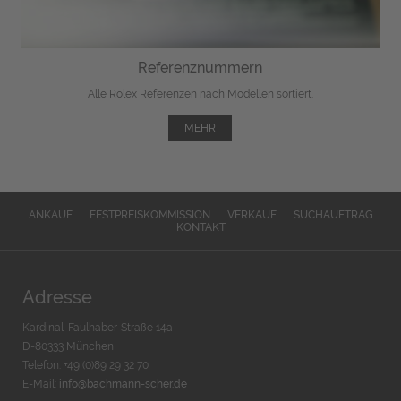
Referenznummern
Alle Rolex Referenzen nach Modellen sortiert.
MEHR
ANKAUF
FESTPREISKOMMISSION
VERKAUF
SUCHAUFTRAG
KONTAKT
Adresse
Kardinal-Faulhaber-Straße 14a
D-80333 München
Telefon: +49 (0)89 29 32 70
E-Mail:
info@bachmann-scher.de