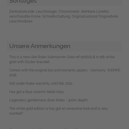
Sonstiges
Zentralsekunde, Leuchtzeiger, Chronometer, drehbare Lünette,
verschraubte Krone, Schnellschaltung, Originalzustand/Originalteile,
Leuchtindizies
Unsere Anmerkungen
This is a new-like Rolex Submariner Date ref.116610LB in 18k white
gold with Oyster bracelet.
Comes with the original box and warranty papers - Germany, WEMPE,
2016.
Still under Rolex warranty until feb. 2021.
Has got a blue ceramic betel inlay.
Legendary gentlemans diver Rolex - 300m depth!
The white gold edition is has got an awesome look and is very
wanted?