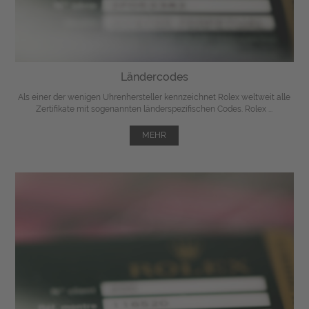
Ländercodes
Als einer der wenigen Uhrenhersteller kennzeichnet Rolex weltweit alle
Zertifikate mit sogenannten länderspezifischen Codes. Rolex ...
MEHR