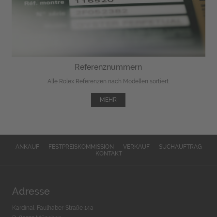
Referenznummern
Alle Rolex Referenzen nach Modellen sortiert.
MEHR
ANKAUF
FESTPREISKOMMISSION
VERKAUF
SUCHAUFTRAG
KONTAKT
Adresse
Kardinal-Faulhaber-Straße 14a