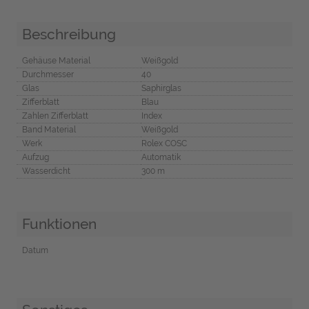
Beschreibung
Gehäuse Material
Weißgold
Durchmesser
40
Glas
Saphirglas
Zifferblatt
Blau
Zahlen Zifferblatt
Index
Band Material
Weißgold
Werk
Rolex COSC
Aufzug
Automatik
Wasserdicht
300 m
Funktionen
Datum