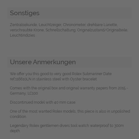
Sonstiges
Zentralsekunde, Leuchtzeiger, Chronometer, drehbare Lünette,
verschraubte Krone, Schnellschaltung, Originalzustand/Originalteile,
Leuchtindizies
Unsere Anmerkungen
We offer you this good to very good Rolex Submariner Date
ref.116610LN in stainless steel with Oyster bracelet.
Comes with the original box and original warranty papers from 2015 -
Germany, LC100
Discontinued model with 40 mm case.
One of the most wanted Rolex models, this piece is also in unpolished
condition.
Legendary Rolex gentlemen divers tool watch waterproof to 300m
depth.