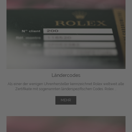
Ländercodes
Als einer der wenigen Uhrenhersteller kennzeichnet Rolex weltweit alle
Zertifikate mit sogenannten länderspezifischen Codes. Rolex ...
MEHR