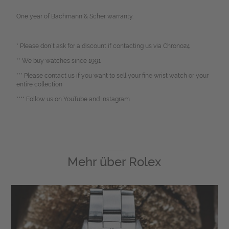
One year of Bachmann & Scher warranty.
* Please don`t ask for a discount if contacting us via Chrono24
** We buy watches since 1991
*** Please contact us if you want to sell your fine wrist watch or your
entire collection
**** Follow us on YouTube and Instagram
Mehr über
Rolex