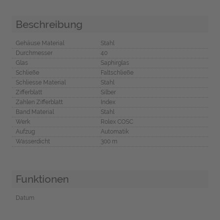
Beschreibung
Gehäuse Material
Stahl
Durchmesser
40
Glas
Saphirglas
Schließe
Faltschließe
Schliesse Material
Stahl
Zifferblatt
Silber
Zahlen Zifferblatt
Index
Band Material
Stahl
Werk
Rolex COSC
Aufzug
Automatik
Wasserdicht
300 m
Funktionen
Datum