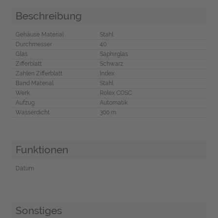
Beschreibung
Gehäuse Material
Stahl
Durchmesser
40
Glas
Saphirglas
Zifferblatt
Schwarz
Zahlen Zifferblatt
Index
Band Material
Stahl
Werk
Rolex COSC
Aufzug
Automatik
Wasserdicht
300 m
Funktionen
Datum
Sonstiges