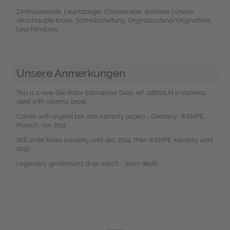
Zentralsekunde, Leuchtzeiger, Chronometer, drehbare Lünette,
verschraubte Krone, Schnellschaltung, Originalzustand/Originalteile,
Leuchtindizies
Unsere Anmerkungen
This is a new-like Rolex Submariner Date, ref. 116610LN in stainless
steel with ceramic bezel.
Comes with original box and warranty papers - Germany, WEMPE,
Munich, nov. 2012.
Still under Rolex warranty until dec. 2014, then WEMPE warranty until
2015!
Legendary gentleman's diver watch - 300m depth.