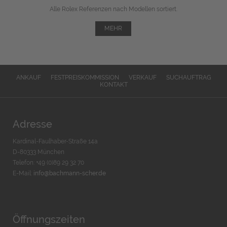
Alle Rolex Referenzen nach Modellen sortiert.
MEHR
ANKAUF
FESTPREISKOMMISSION
VERKAUF
SUCHAUFTRAG
KONTAKT
Adresse
Kardinal-Faulhaber-Straße 14a
D-80333 München
Telefon: +49 (0)89 29 32 70
E-Mail:
info@bachmann-scher.de
Öffnungszeiten