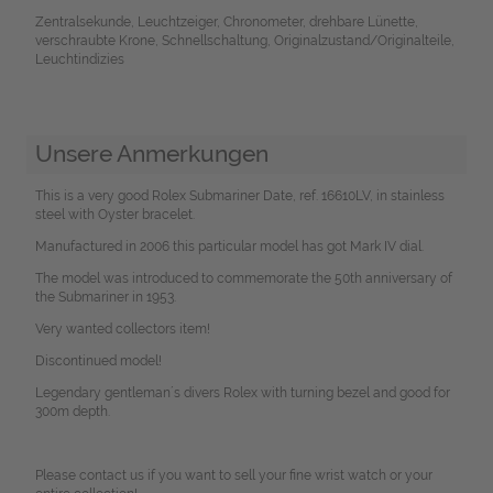
Zentralsekunde, Leuchtzeiger, Chronometer, drehbare Lünette,
verschraubte Krone, Schnellschaltung, Originalzustand/Originalteile,
Leuchtindizies
Unsere Anmerkungen
This is a very good Rolex Submariner Date, ref. 16610LV, in stainless
steel with Oyster bracelet.
Manufactured in 2006 this particular model has got Mark IV dial.
The model was introduced to commemorate the 50th anniversary of
the Submariner in 1953.
Very wanted collectors item!
Discontinued model!
Legendary gentleman´s divers Rolex with turning bezel and good for
300m depth.
Please contact us if you want to sell your fine wrist watch or your