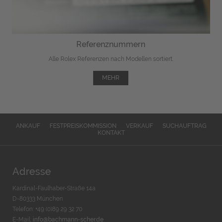
Referenznummern
Alle Rolex Referenzen nach Modellen sortiert.
MEHR
ANKAUF
FESTPREISKOMMISSION
VERKAUF
SUCHAUFTRAG
KONTAKT
Adresse
Kardinal-Faulhaber-Straße 14a
D-80333 München
Telefon: +49 (0)89 29 32 70
E-Mail:
info@bachmann-scher.de