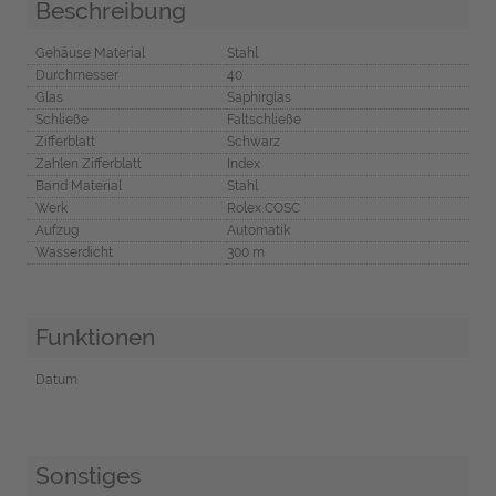
Beschreibung
Gehäuse Material
Stahl
Durchmesser
40
Glas
Saphirglas
Schließe
Faltschließe
Zifferblatt
Schwarz
Zahlen Zifferblatt
Index
Band Material
Stahl
Werk
Rolex COSC
Aufzug
Automatik
Wasserdicht
300 m
Funktionen
Datum
Sonstiges