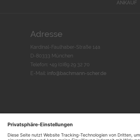
ANKAUF
Adresse
Kardinal-Faulhaber-Straße 14a
D-80333 München
Telefon: +49 (0)89 29 32 70
E-Mail:
info@bachmann-scher.de