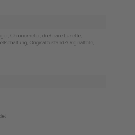
iger, Chronometer, drehbare Lünette,
llschaltung, Originalzustand/Originalteile,
.
el.