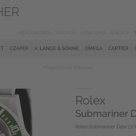
NEW ENTRIES
VINTAGE
HIGH-END
ANKAUF
ET
CZAPEK
A. LANGE & SÖHNE
OMEGA
CARTIER
Magazin
Sold Watches
Rolex
Submariner 
Rolex Submariner Date LV 