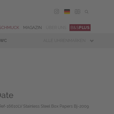
DEU
ENG
SCHMUCK
MAGAZIN
ÜBER UNS
B&S
PLUS
IWC
ALLE UHRENMARKEN
Date
Ref-16610LV Stainless Steel Box Papers Bj-2009