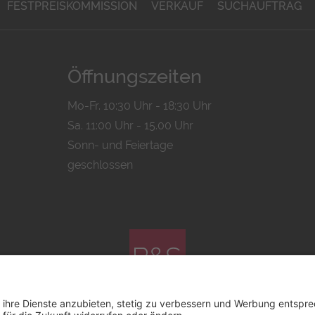
FESTPREISKOMMISSION
VERKAUF
SUCHAUFTRAG
Öffnungszeiten
Mo-Fr. 10:30 Uhr - 18:30 Uhr
Sa. 11:00 Uhr - 15.00 Uhr
Sonn- und Feiertage
geschlossen
© 2026 by
Bachmann & Scher GmbH / Watchandco GmbH