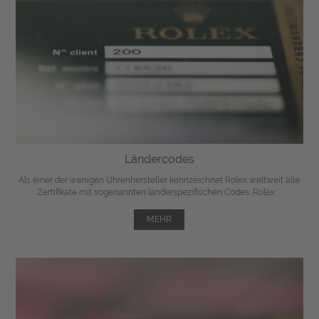
Ländercodes
Als einer der wenigen Uhrenhersteller kennzeichnet Rolex weltweit alle
Zertifikate mit sogenannten länderspezifischen Codes. Rolex ...
MEHR