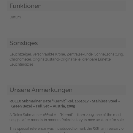
Funktionen
Datum
Sonstiges
Leuchtzeiger, verschraubte Krone, Zentralsekunde, Schnellschaltung,
Chronometer, Originalzustand/Originalteile, drehbare Lünette,
Leuchtindizies
Unsere Anmerkungen
ROLEX Submariner Date “Kermit” Ref. 16610LV - Stainless Steel –
Green Bezel – Full Set – Austria, 2009
A Rolex Submariner 16610LV – “Kermit” – from 2009, one of the most
sought-after models in modern Rolex history, is now available for sale.
This special reference was introduced to mark the 50th anniversary of