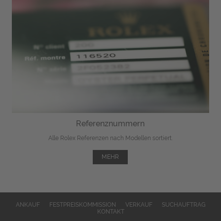
Referenznummern
Alle Rolex Referenzen nach Modellen sortiert.
MEHR
ANKAUF
FESTPREISKOMMISSION
VERKAUF
SUCHAUFTRAG
KONTAKT