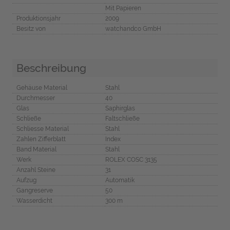
Mit Papieren
Produktionsjahr
2009
Besitz von
watchandco GmbH
Beschreibung
Gehäuse Material
Stahl
Durchmesser
40
Glas
Saphirglas
Schließe
Faltschließe
Schliesse Material
Stahl
Zahlen Zifferblatt
Index
Band Material
Stahl
Werk
ROLEX COSC 3135
Anzahl Steine
31
Aufzug
Automatik
Gangreserve
50
Wasserdicht
300 m