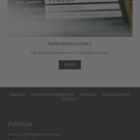
Referenznummern
Alle Rolex Referenzen nach Modellen sortiert.
MEHR
ANKAUF
FESTPREISKOMMISSION
VERKAUF
SUCHAUFTRAG
KONTAKT
Adresse
Kardinal-Faulhaber-Straße 14a