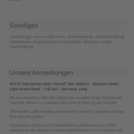
Sonstiges
Leuchtzeiger, verschraubte Krone, Zentralsekunde, Schnellschaltung,
Chronometer, Originalzustand/Originalteile, drehbare Lünette,
Leuchtindizies
Unsere Anmerkungen
ROLEX Submariner Date “Kermit” Ref. 16610LV -
Stainless Steel –
Light Green Bezel – Full Set – Germany, 2009
We are pleased to offer this unpolished, excellent Rolex Submariner
Date Ref. 16610LV, in stainless steel with its steel Oyster bracelet.
The model is affectionately known as the "Kermit", complete with box
and warranty papers.
Introduced in 2003 to commemorate the 50th anniversary of the
Submariner, the 16610LV marked a bold departure from tradition with