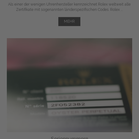
Als einer der wenigen Uhrenhersteller kennzeichnet Rolex weltweit alle
Zertifikate mit sogenannten länderspezifischen Codes. Rolex ...
MEHR
Seriennummern