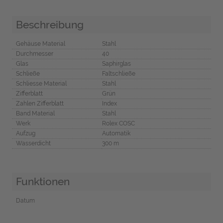
Beschreibung
Gehäuse Material
Stahl
Durchmesser
40
Glas
Saphirglas
Schließe
Faltschließe
Schliesse Material
Stahl
Zifferblatt
Grün
Zahlen Zifferblatt
Index
Band Material
Stahl
Werk
Rolex COSC
Aufzug
Automatik
Wasserdicht
300 m
Funktionen
Datum