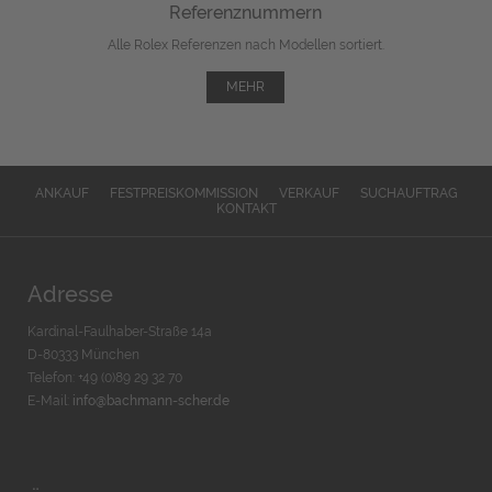
Referenznummern
Alle Rolex Referenzen nach Modellen sortiert.
MEHR
ANKAUF
FESTPREISKOMMISSION
VERKAUF
SUCHAUFTRAG
KONTAKT
Adresse
Kardinal-Faulhaber-Straße 14a
D-80333 München
Telefon: +49 (0)89 29 32 70
E-Mail:
info@bachmann-scher.de