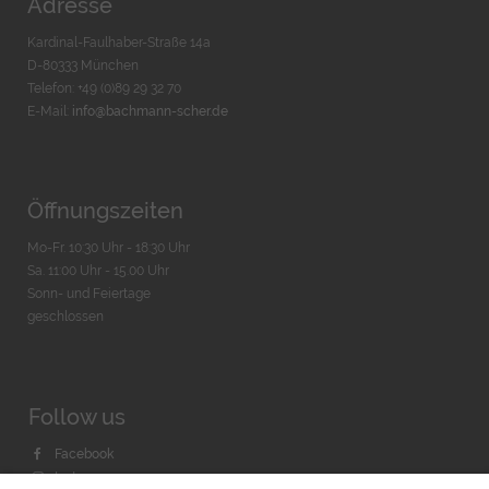
Adresse
Kardinal-Faulhaber-Straße 14a
D-80333 München
Telefon: +49 (0)89 29 32 70
E-Mail:
info@bachmann-scher.de
Öffnungszeiten
Mo-Fr. 10:30 Uhr - 18:30 Uhr
Sa. 11:00 Uhr - 15.00 Uhr
Sonn- und Feiertage
geschlossen
Follow us
Facebook
Instagram