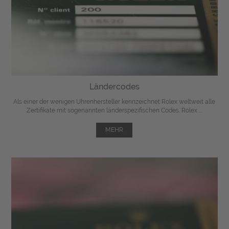
Ländercodes
Als einer der wenigen Uhrenhersteller kennzeichnet Rolex weltweit alle
Zertifikate mit sogenannten länderspezifischen Codes. Rolex ...
MEHR