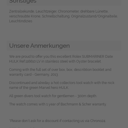
Sonstiges
Zentralsekunde, Leuchtzeiger, Chronometer, drehbare Lünette,
verschraubte Krone, Schnellschaltung, Originalzustand/Originalteile,
Leuchtindizies
Unsere Anmerkungen
We are proud to offer you this excellent Rolex SUBMARINER Date
HULK Ref.116610 LV in stainless steel with Oyster bracelet.
Coming with the full set of over box, box, describtion booklet and
warranty card - Germany, 2013.
Discontinued and alreday a hot collectors tool watch with the nick
name of the green Marvel hero HULK.
All green divers tool watch for gentlemen - 300m depth.
The watch comes with 1 year of Bachmann & Scher warranty.
*Please don`t ask for a discount if contacting us via Chrono24.