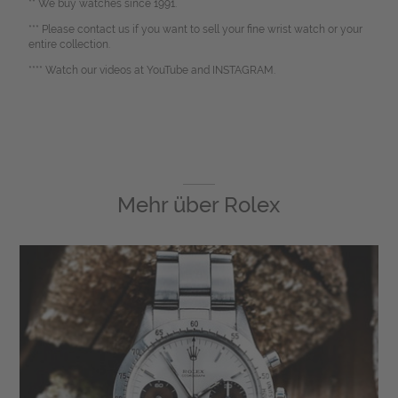
** We buy watches since 1991.
*** Please contact us if you want to sell your fine wrist watch or your
entire collection.
**** Watch our videos at YouTube and INSTAGRAM.
Mehr über
Rolex