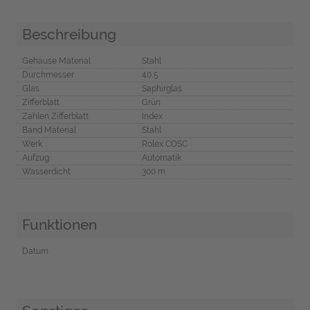
Beschreibung
Gehäuse Material
Stahl
Durchmesser
40,5
Glas
Saphirglas
Zifferblatt
Grün
Zahlen Zifferblatt
Index
Band Material
Stahl
Werk
Rolex COSC
Aufzug
Automatik
Wasserdicht
300 m
Funktionen
Datum