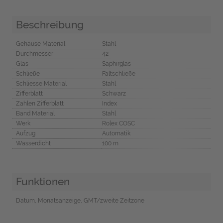
Beschreibung
Gehäuse Material
Stahl
Durchmesser
42
Glas
Saphirglas
Schließe
Faltschließe
Schliesse Material
Stahl
Zifferblatt
Schwarz
Zahlen Zifferblatt
Index
Band Material
Stahl
Werk
Rolex COSC
Aufzug
Automatik
Wasserdicht
100 m
Funktionen
Datum, Monatsanzeige, GMT/zweite Zeitzone