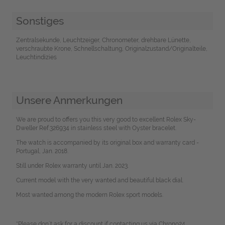
Sonstiges
Zentralsekunde, Leuchtzeiger, Chronometer, drehbare Lünette,
verschraubte Krone, Schnellschaltung, Originalzustand/Originalteile,
Leuchtindizies
Unsere Anmerkungen
We are proud to offers you this very good to excellent Rolex Sky-
Dweller Ref.326934 in stainless steel with Oyster bracelet.
The watch is accompanied by its original box and warranty card -
Portugal, Jan. 2018.
Still under Rolex warranty until Jan. 2023.
Current model with the very wanted and beautiful black dial.
Most wanted among the modern Rolex sport models.
*Please don`t ask for a discount if contacting us via Chrono24.