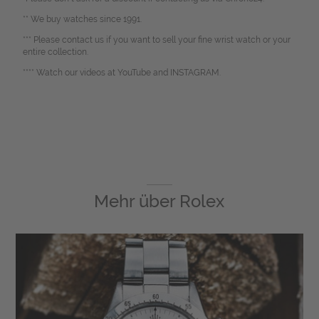
** We buy watches since 1991.
*** Please contact us if you want to sell your fine wrist watch or your
entire collection.
**** Watch our videos at YouTube and INSTAGRAM.
Mehr über
Rolex