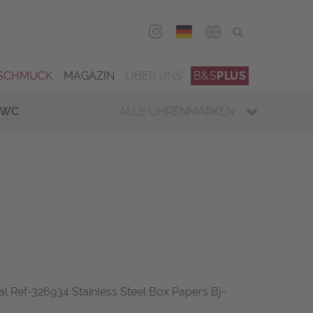
DEU
ENG
SCHMUCK
MAGAZIN
ÜBER UNS
B&S
PLUS
IWC
ALLE UHRENMARKEN
al Ref-326934 Stainless Steel Box Papers Bj-