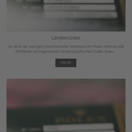
Ländercodes
Als einer der wenigen Uhrenhersteller kennzeichnet Rolex weltweit alle
Zertifikate mit sogenannten länderspezifischen Codes. Rolex ...
MEHR