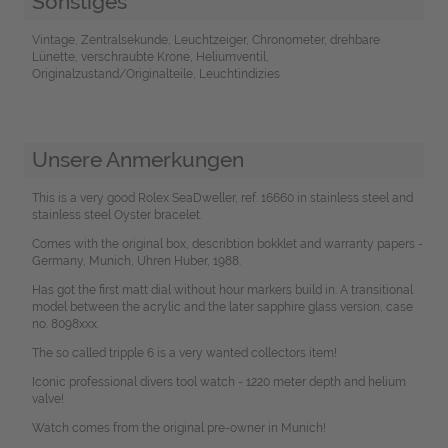
Sonstiges
Vintage, Zentralsekunde, Leuchtzeiger, Chronometer, drehbare
Lünette, verschraubte Krone, Heliumventil,
Originalzustand/Originalteile, Leuchtindizies
Unsere Anmerkungen
This is a very good Rolex SeaDweller, ref. 16660 in stainless steel and
stainless steel Oyster bracelet.
Comes with the original box, describtion bokklet and warranty papers -
Germany, Munich, Uhren Huber, 1988.
Has got the first matt dial without hour markers build in. A transitional
model between the acrylic and the later sapphire glass version, case
no. 8098xxx.
The so called tripple 6 is a very wanted collectors item!
Iconic professional divers tool watch - 1220 meter depth and helium
valve!
Watch comes from the original pre-owner in Munich!