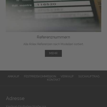
Referenznummern
Alle Rolex Referenzen nach Modellen sortiert.
MEHR
ANKAUF
FESTPREISKOMMISSION
VERKAUF
SUCHAUFTRAG
KONTAKT
Adresse
Kardinal-Faulhaber-Straße 14a