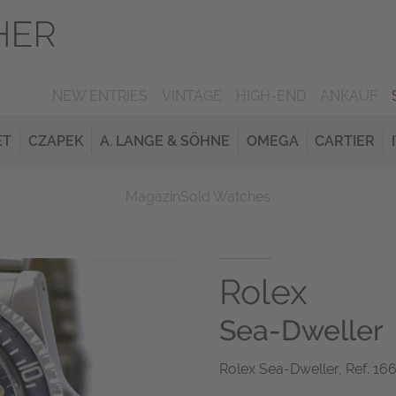
NEW ENTRIES
VINTAGE
HIGH-END
ANKAUF
ET
CZAPEK
A. LANGE & SÖHNE
OMEGA
CARTIER
Magazin
Sold Watches
Rolex
Sea-Dweller
Rolex Sea-Dweller, Ref. 166