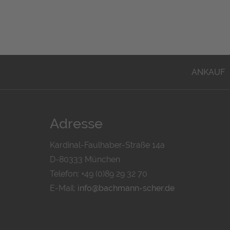
ANKAUF
Adresse
Kardinal-Faulhaber-Straße 14a
D-80333 München
Telefon: +49 (0)89 29 32 70
E-Mail:
info@bachmann-scher.de