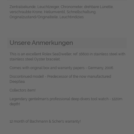
Zentralsekunde, Leuchtzeiger, Chronometer, drehbare Lünette,
verschraubte Krone, Heliumventil, Schnellschaltung,
Originalzustand/Originalteile, Leuchtindizies
Unsere Anmerkungen
This is an excellent Rolex SeaDweller, ref. 16600 in stainless steel with
stainless steel Oyster bracelet.
Comes with original box and warranty papers - Germany, 2006.
Discontinued model! - Predecessor of the now manufactured
DeepSea.
Collectors item!
Legendary gentelman's professional deep divers tool watch - 1220m
depth!
12 month of Bachmann & Scher's warranty!