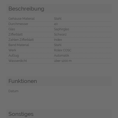
Beschreibung
Gehäuse Material
Stahl
Durchmesser
40
Glas
Saphirglas
Zifferblatt
Schwarz
Zahlen Zifferblatt
Index
Band Material
Stahl
Werk
Rolex COSC
Aufzug
Automatik
Wasserdicht
über 1200 m
Funktionen
Datum
Sonstiges