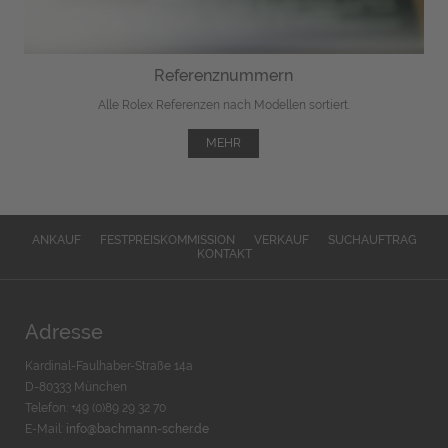
Referenznummern
Alle Rolex Referenzen nach Modellen sortiert.
MEHR
ANKAUF
FESTPREISKOMMISSION
VERKAUF
SUCHAUFTRAG
KONTAKT
Adresse
Kardinal-Faulhaber-Straße 14a
D-80333 München
Telefon: +49 (0)89 29 32 70
E-Mail:
info@bachmann-scher.de