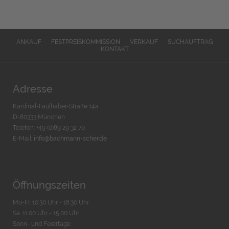
ANKAUF
FESTPREISKOMMISSION
VERKAUF
SUCHAUFTRAG
KONTAKT
Adresse
Kardinal-Faulhaber-Straße 14a
D-80333 München
Telefon: +49 (0)89 29 32 70
E-Mail:
info@bachmann-scher.de
Öffnungszeiten
Mo-Fr. 10:30 Uhr - 18:30 Uhr
Sa. 11:00 Uhr - 15.00 Uhr
Sonn- und Feiertage