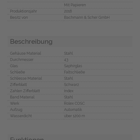
Mit Papieren
Produktionsjahr
2018
Besitz von
Bachmann & Scher GmbH
Beschreibung
Gehäuse Material
Stahl
Durchmesser
43
Glas
Saphirglas
Schließe
Faltschließe
Schliesse Material
Stahl
Zifferblatt
Schwarz
Zahlen Zifferblatt
Index
Band Material
Stahl
Werk
Rolex COSC
Aufzug
Automatik
Wasserdicht
über 1200 m
Funktionen