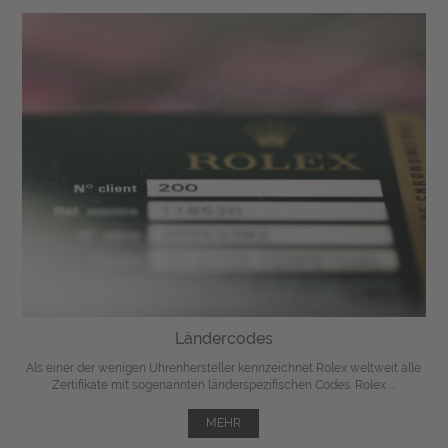
Ländercodes
Als einer der wenigen Uhrenhersteller kennzeichnet Rolex weltweit alle
Zertifikate mit sogenannten länderspezifischen Codes. Rolex ...
MEHR