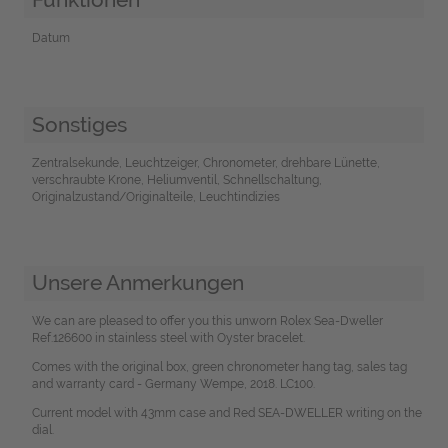
Datum
Sonstiges
Zentralsekunde, Leuchtzeiger, Chronometer, drehbare Lünette,
verschraubte Krone, Heliumventil, Schnellschaltung,
Originalzustand/Originalteile, Leuchtindizies
Unsere Anmerkungen
We can are pleased to offer you this unworn Rolex Sea-Dweller
Ref.126600 in stainless steel with Oyster bracelet.
Comes with the original box, green chronometer hang tag, sales tag
and warranty card - Germany Wempe, 2018. LC100.
Current model with 43mm case and Red SEA-DWELLER writing on the
dial.