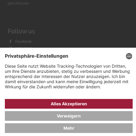
geschlossen
Follow us
Facebook
Instagram
Youtube
© 2026 by
Bachmann & Scher GmbH / Watchandco GmbH
DATENSCHUTZ
IMPRESSUM
VERSANDKOSTEN
AGB & WIDERRUF
COOKIE-EINSTELLUNGEN