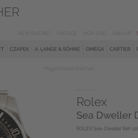
NEW ENTRIES
VINTAGE
HIGH-END
ANKAUF
ET
CZAPEK
A. LANGE & SÖHNE
OMEGA
CARTIER
Magazin
Sold Watches
Rolex
Sea Dweller
ROLEX Sea-Dweller Ref-11