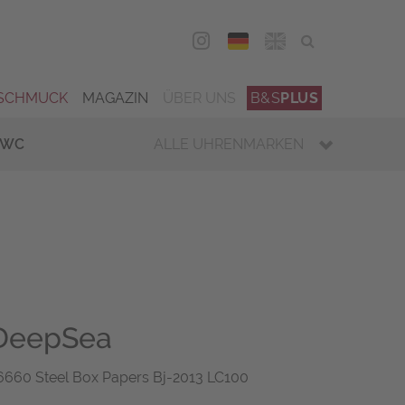
DEU
ENG
SCHMUCK
MAGAZIN
ÜBER UNS
B&S
PLUS
IWC
ALLE UHRENMARKEN
 DeepSea
6660 Steel Box Papers Bj-2013 LC100