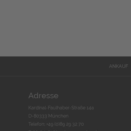
ANKAUF
Adresse
Kardinal-Faulhaber-Straße 14a
D-80333 München
Telefon: +49 (0)89 29 32 70