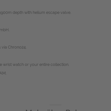
 3900m depth with helium escape valve.
GmbH.
s via Chrono24.
ne wrist watch or your entire collection.
RAM.