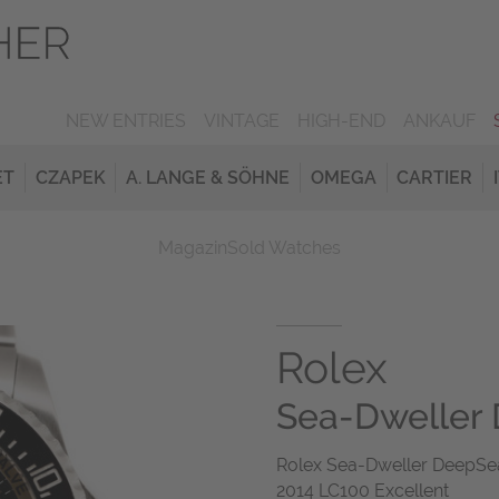
NEW ENTRIES
VINTAGE
HIGH-END
ANKAUF
ET
CZAPEK
A. LANGE & SÖHNE
OMEGA
CARTIER
Magazin
Sold Watches
Rolex
Sea-Dweller
Rolex Sea-Dweller DeepSea
2014 LC100 Excellent