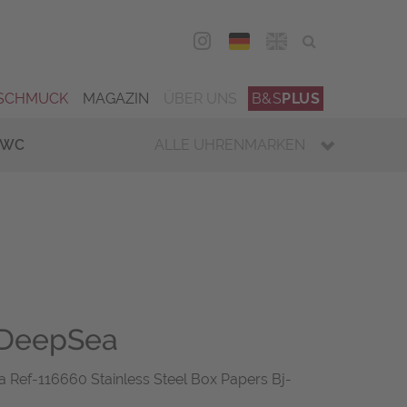
DEU
ENG
SCHMUCK
MAGAZIN
ÜBER UNS
B&S
PLUS
IWC
ALLE UHRENMARKEN
 DeepSea
 Ref-116660 Stainless Steel Box Papers Bj-