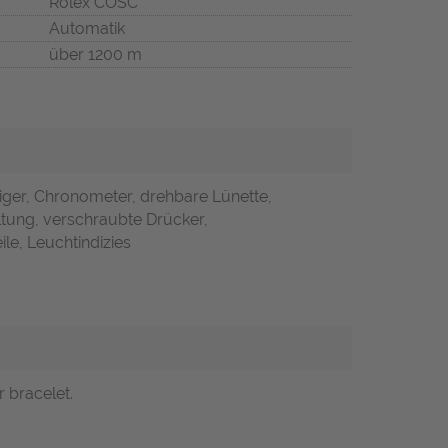
Rolex COSC
Automatik
über 1200 m
iger, Chronometer, drehbare Lünette,
ltung, verschraubte Drücker,
ile, Leuchtindizies
 bracelet.