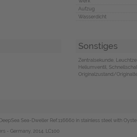
Werk
Aufzug
Wasserdicht
Sonstiges
Zentralsekunde, Leuchtze
Heliumventil, Schnellscha
Originalzustand/Originalte
 DeepSea Sea-Dweller Ref.116660 in stainless steel with Oyster
ers - Germany, 2014. LC100