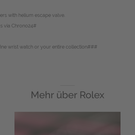
vers with helium escape valve.
 us via Chrono24#
fine wrist watch or your entire collection###
Mehr über
Rolex