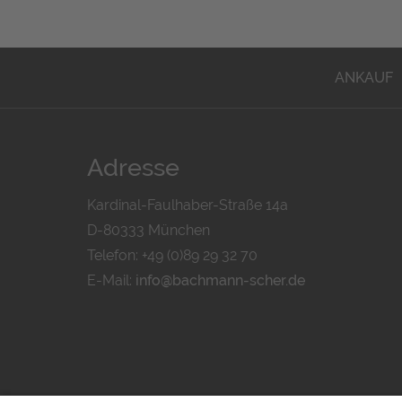
ANKAUF
Adresse
Kardinal-Faulhaber-Straße 14a
D-80333 München
Telefon: +49 (0)89 29 32 70
E-Mail:
info@bachmann-scher.de