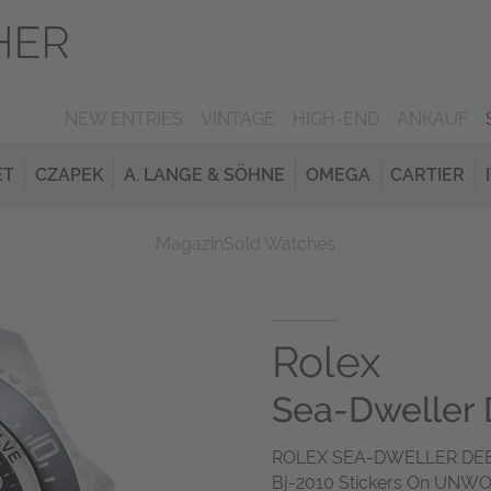
NEW ENTRIES
VINTAGE
HIGH-END
ANKAUF
ET
CZAPEK
A. LANGE & SÖHNE
OMEGA
CARTIER
Magazin
Sold Watches
Rolex
Sea-Dweller
ROLEX SEA-DWELLER DEEPS
Bj-2010 Stickers On UNW