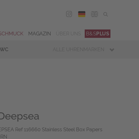
DEU
ENG
SCHMUCK
MAGAZIN
ÜBER UNS
B&S
PLUS
IWC
ALLE UHRENMARKEN
 Deepsea
EA Ref 116660 Stainless Steel Box Papers
ORN