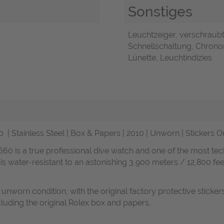
Sonstiges
Leuchtzeiger, verschraubt
Schnellschaltung, Chronom
Lünette, Leuchtindizies
0 |
Stainless Steel | Box & Papers | 2010 | Unworn | Stickers O
60 is a true professional dive watch and one of the most te
t is water-resistant to an astonishing 3,900 meters / 12,800
nworn condition, with the original factory protective stickers 
ncluding the original Rolex box and papers.