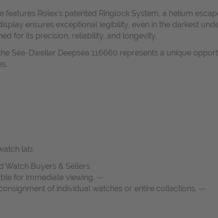
se features Rolex’s patented Ringlock System, a helium escape
 display ensures exceptional legibility, even in the darkest u
or its precision, reliability, and longevity.
e, the Sea-Dweller Deepsea 116660 represents a unique opport
s.
atch lab.
d Watch Buyers & Sellers.
able for immediate viewing. —
onsignment of individual watches or entire collections. —