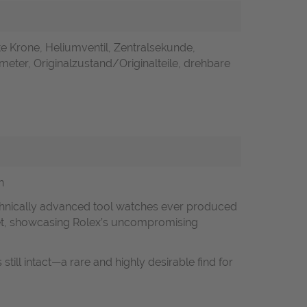
e Krone, Heliumventil, Zentralsekunde,
eter, Originalzustand/Originalteile, drehbare
n
chnically advanced tool watches ever produced
 feet, showcasing Rolex’s uncompromising
still intact—a rare and highly desirable find for