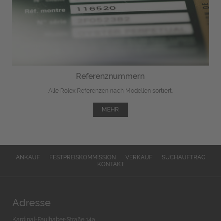
Referenznummern
Alle Rolex Referenzen nach Modellen sortiert.
MEHR
ANKAUF
FESTPREISKOMMISSION
VERKAUF
SUCHAUFTRAG
KONTAKT
Adresse
Kardinal-Faulhaber-Straße 14a