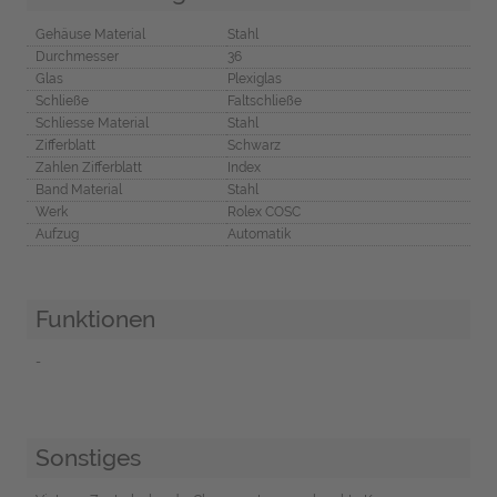
Gehäuse Material
Stahl
Durchmesser
36
Glas
Plexiglas
Schließe
Faltschließe
Schliesse Material
Stahl
Zifferblatt
Schwarz
Zahlen Zifferblatt
Index
Band Material
Stahl
Werk
Rolex COSC
Aufzug
Automatik
Funktionen
-
Sonstiges