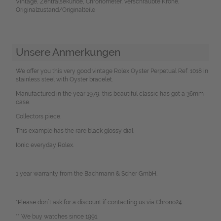
Vintage, Zentralsekunde, Chronometer, verschraubte Krone,
Originalzustand/Originalteile
Unsere Anmerkungen
We offer you this very good vintage Rolex Oyster Perpetual Ref. 1018 in
stainless steel with Oyster bracelet.
Manufactured in the year 1979, this beautiful classic has got a 36mm
case.
Collectors piece.
This example has the rare black glossy dial.
Ionic everyday Rolex.
1 year warranty from the Bachmann & Scher GmbH.
*Please don`t ask for a discount if contacting us via Chrono24.
** We buy watches since 1991.