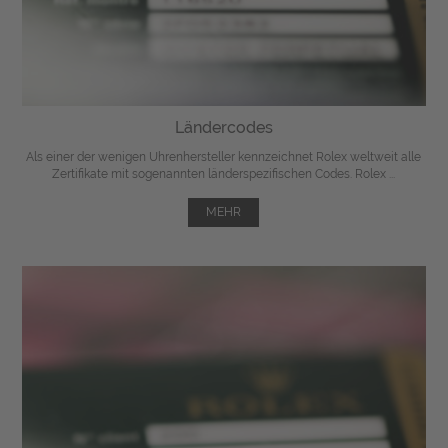
Ländercodes
Als einer der wenigen Uhrenhersteller kennzeichnet Rolex weltweit alle
Zertifikate mit sogenannten länderspezifischen Codes. Rolex ...
MEHR