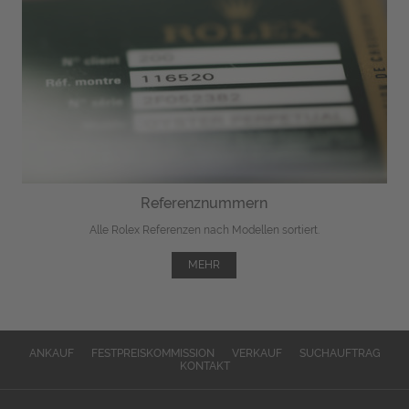
Referenznummern
Alle Rolex Referenzen nach Modellen sortiert.
MEHR
ANKAUF
FESTPREISKOMMISSION
VERKAUF
SUCHAUFTRAG
KONTAKT