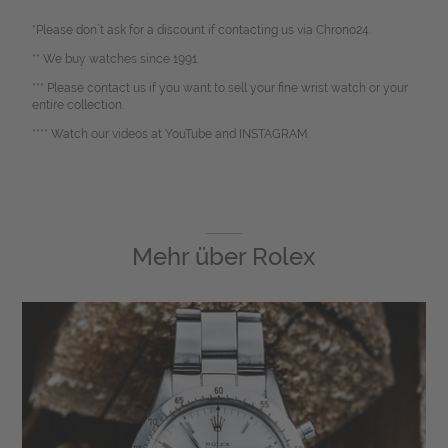
*Please don`t ask for a discount if contacting us via Chrono24.
** We buy watches since 1991.
*** Please contact us if you want to sell your fine wrist watch or your
entire collection.
**** Watch our videos at YouTube and INSTAGRAM.
Mehr über
Rolex