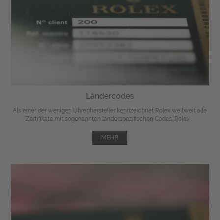
Ländercodes
Als einer der wenigen Uhrenhersteller kennzeichnet Rolex weltweit alle
Zertifikate mit sogenannten länderspezifischen Codes. Rolex ...
MEHR