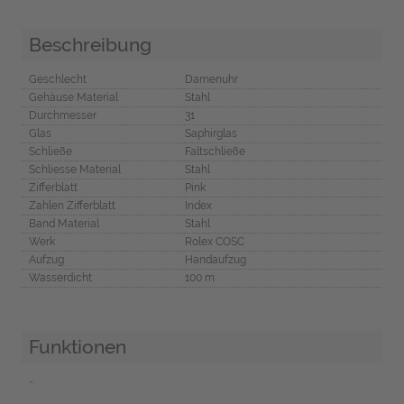
Beschreibung
Geschlecht
Damenuhr
Gehäuse Material
Stahl
Durchmesser
31
Glas
Saphirglas
Schließe
Faltschließe
Schliesse Material
Stahl
Zifferblatt
Pink
Zahlen Zifferblatt
Index
Band Material
Stahl
Werk
Rolex COSC
Aufzug
Handaufzug
Wasserdicht
100 m
Funktionen
-