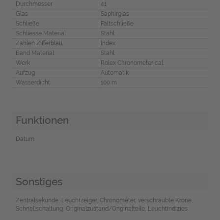
Durchmesser
41
Glas
Saphirglas
Schließe
Faltschließe
Schliesse Material
Stahl
Zahlen Zifferblatt
Index
Band Material
Stahl
Werk
Rolex Chronometer cal.
Aufzug
Automatik
Wasserdicht
100 m
Funktionen
Datum
Sonstiges
Zentralsekunde, Leuchtzeiger, Chronometer, verschraubte Krone,
Schnellschaltung, Originalzustand/Originalteile, Leuchtindizies