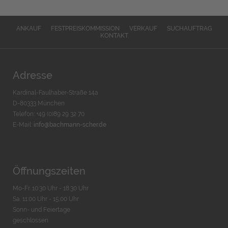
ANKAUF
FESTPREISKOMMISSION
VERKAUF
SUCHAUFTRAG
KONTAKT
Adresse
Kardinal-Faulhaber-Straße 14a
D-80333 München
Telefon: +49 (0)89 29 32 70
E-Mail:
info@bachmann-scher.de
Öffnungszeiten
Mo-Fr. 10:30 Uhr - 18:30 Uhr
Sa. 11:00 Uhr - 15.00 Uhr
Sonn- und Feiertage
geschlossen