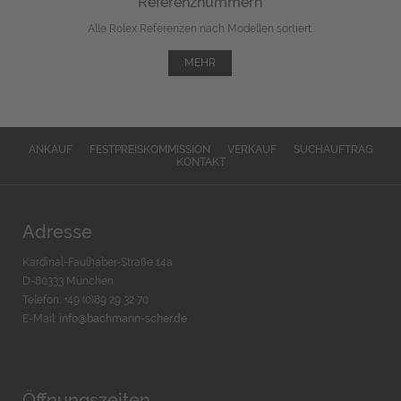
Referenznummern
Alle Rolex Referenzen nach Modellen sortiert.
MEHR
ANKAUF
FESTPREISKOMMISSION
VERKAUF
SUCHAUFTRAG
KONTAKT
Adresse
Kardinal-Faulhaber-Straße 14a
D-80333 München
Telefon: +49 (0)89 29 32 70
E-Mail:
info@bachmann-scher.de
Öffnungszeiten