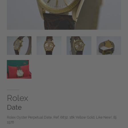
Rolex
Date
Rolex Oyster Perpetual Date, Ref. 6832, 18k Yellow Gold, Like New!, Bj.
1978