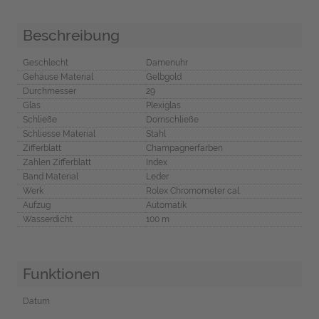
Beschreibung
Geschlecht
Damenuhr
Gehäuse Material
Gelbgold
Durchmesser
29
Glas
Plexiglas
Schließe
Dornschließe
Schliesse Material
Stahl
Zifferblatt
Champagnerfarben
Zahlen Zifferblatt
Index
Band Material
Leder
Werk
Rolex Chromometer cal.
Aufzug
Automatik
Wasserdicht
100 m
Funktionen
Datum