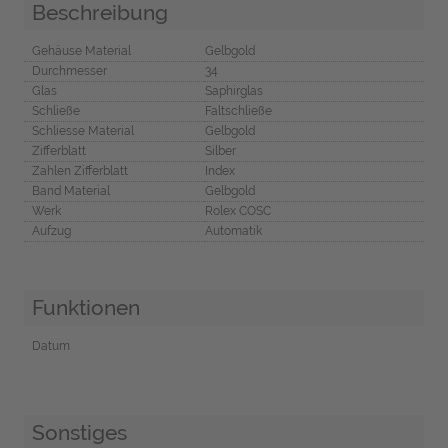
Beschreibung
Gehäuse Material
Gelbgold
Durchmesser
34
Glas
Saphirglas
Schließe
Faltschließe
Schliesse Material
Gelbgold
Zifferblatt
Silber
Zahlen Zifferblatt
Index
Band Material
Gelbgold
Werk
Rolex COSC
Aufzug
Automatik
Funktionen
Datum
Sonstiges