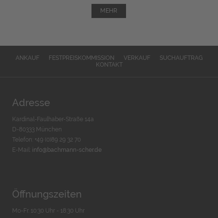
MEHR
ANKAUF
FESTPREISKOMMISSION
VERKAUF
SUCHAUFTRAG
KONTAKT
Adresse
Kardinal-Faulhaber-Straße 14a
D-80333 München
Telefon: +49 (0)89 29 32 70
E-Mail:
info@bachmann-scher.de
Öffnungszeiten
Mo-Fr. 10:30 Uhr - 18:30 Uhr