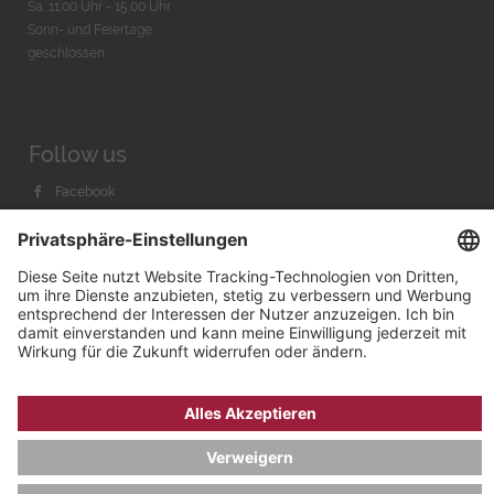
Sa. 11:00 Uhr - 15.00 Uhr
Sonn- und Feiertage
geschlossen
Follow us
Facebook
Instagram
Youtube
© 2026 by
Bachmann & Scher GmbH / Watchandco GmbH
DATENSCHUTZ
IMPRESSUM
VERSANDKOSTEN
AGB & WIDERRUF
COOKIE-EINSTELLUNGEN