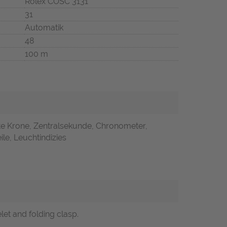
Rolex COSC 3131
31
Automatik
48
100 m
te Krone, Zentralsekunde, Chronometer,
ile, Leuchtindizies
elet and folding clasp.