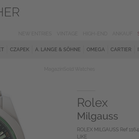
NEW ENTRIES
VINTAGE
HIGH-END
ANKAUF
ET
CZAPEK
A. LANGE & SÖHNE
OMEGA
CARTIER
Magazin
Sold Watches
Rolex
Milgauss
ROLEX MILGAUSS Ref 11640
LIKE