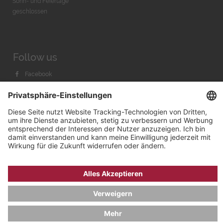
Sonn- und Feiertage
geschlossen
Follow us
Facebook
Instagram
Youtube
© 2026 by
Bachmann & Scher GmbH / Watchandco GmbH
DATENSCHUTZ
IMPRESSUM
VERSANDKOSTEN
AGB & WIDERRUF
COOKIE-EINSTELLUNGEN