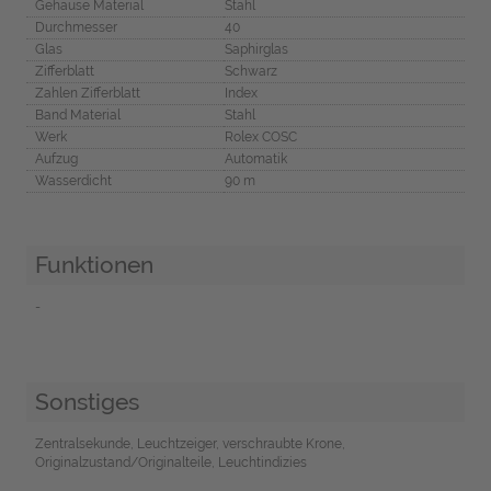
Gehäuse Material
Stahl
Durchmesser
40
Glas
Saphirglas
Zifferblatt
Schwarz
Zahlen Zifferblatt
Index
Band Material
Stahl
Werk
Rolex COSC
Aufzug
Automatik
Wasserdicht
90 m
Funktionen
-
Sonstiges
Zentralsekunde, Leuchtzeiger, verschraubte Krone,
Originalzustand/Originalteile, Leuchtindizies