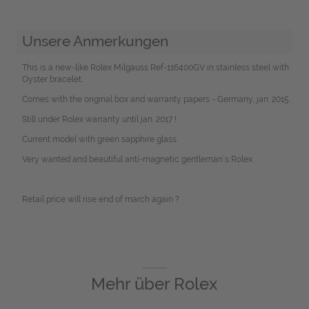
Unsere Anmerkungen
This is a new-like Rolex Milgauss Ref-116400GV in stainless steel with
Oyster bracelet.
Comes with the original box and warranty papers - Germany, jan. 2015.
Still under Rolex warranty until jan. 2017 !
Current model with green sapphire glass.
Very wanted and beautiful anti-magnetic gentleman´s Rolex.
Retail price will rise end of march again ?
Mehr über
Rolex