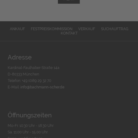
ANKAUF
FESTPREISKOMMISSION
VERKAUF
SUCHAUFTRAG
KONTAKT
Adresse
Kardinal-Faulhaber-Straße 14a
D-80333 München
Telefon: +49 (0)89 29 32 70
E-Mail:
info@bachmann-scher.de
Öffnungszeiten
Mo-Fr. 10:30 Uhr - 18:30 Uhr
Sa. 11:00 Uhr - 15.00 Uhr