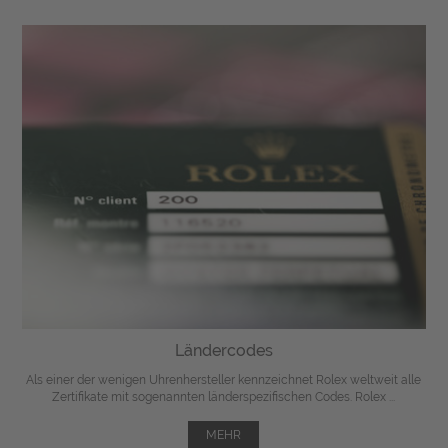
Ländercodes
Als einer der wenigen Uhrenhersteller kennzeichnet Rolex weltweit alle
Zertifikate mit sogenannten länderspezifischen Codes. Rolex ...
MEHR