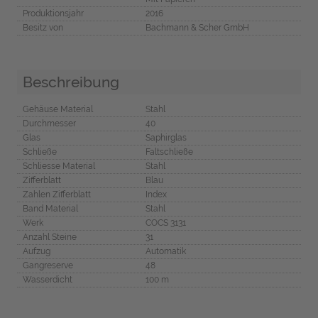
Produktionsjahr
2016
Besitz von
Bachmann & Scher GmbH
Beschreibung
Gehäuse Material
Stahl
Durchmesser
40
Glas
Saphirglas
Schließe
Faltschließe
Schliesse Material
Stahl
Zifferblatt
Blau
Zahlen Zifferblatt
Index
Band Material
Stahl
Werk
COCS 3131
Anzahl Steine
31
Aufzug
Automatik
Gangreserve
48
Wasserdicht
100 m