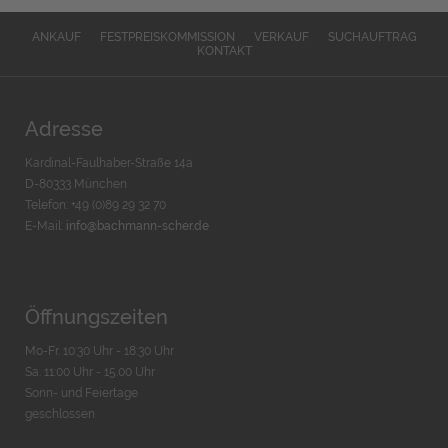
ANKAUF
FESTPREISKOMMISSION
VERKAUF
SUCHAUFTRAG
KONTAKT
Adresse
Kardinal-Faulhaber-Straße 14a
D-80333 München
Telefon: +49 (0)89 29 32 70
E-Mail:
info@bachmann-scher.de
Öffnungszeiten
Mo-Fr. 10:30 Uhr - 18:30 Uhr
Sa. 11:00 Uhr - 15.00 Uhr
Sonn- und Feiertage
geschlossen