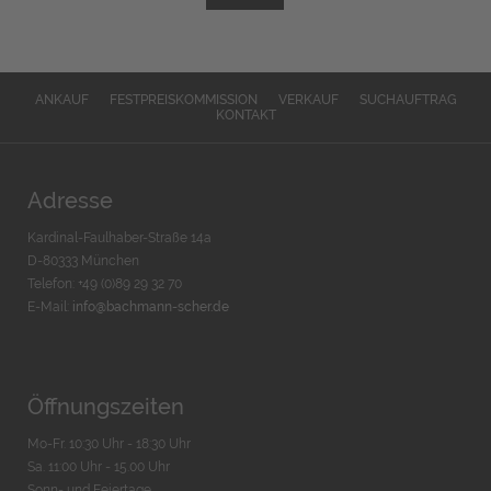
ANKAUF
FESTPREISKOMMISSION
VERKAUF
SUCHAUFTRAG
KONTAKT
Adresse
Kardinal-Faulhaber-Straße 14a
D-80333 München
Telefon: +49 (0)89 29 32 70
E-Mail:
info@bachmann-scher.de
Öffnungszeiten
Mo-Fr. 10:30 Uhr - 18:30 Uhr
Sa. 11:00 Uhr - 15.00 Uhr
Sonn- und Feiertage