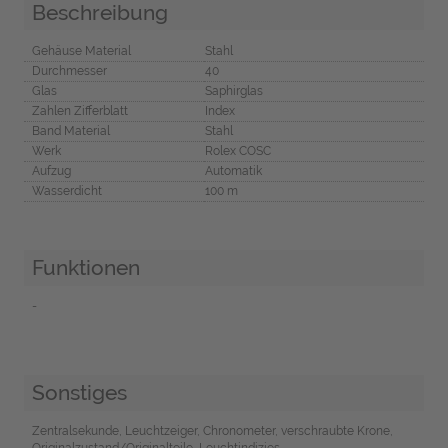
Beschreibung
Gehäuse Material
Stahl
Durchmesser
40
Glas
Saphirglas
Zahlen Zifferblatt
Index
Band Material
Stahl
Werk
Rolex COSC
Aufzug
Automatik
Wasserdicht
100 m
Funktionen
-
Sonstiges
Zentralsekunde, Leuchtzeiger, Chronometer, verschraubte Krone,
Originalzustand/Originalteile, Leuchtindizies