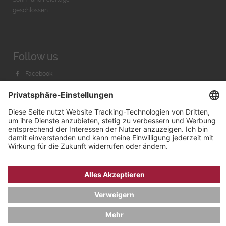
geschlossen
Follow us
Facebook
Instagram
Youtube
© 2026 by
Bachmann & Scher GmbH / Watchandco GmbH
DATENSCHUTZ
IMPRESSUM
VERSANDKOSTEN
AGB & WIDERRUF
COOKIE-EINSTELLUNGEN