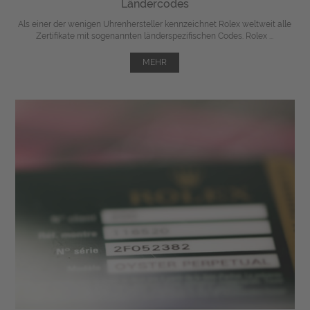
Ländercodes
Als einer der wenigen Uhrenhersteller kennzeichnet Rolex weltweit alle
Zertifikate mit sogenannten länderspezifischen Codes. Rolex ...
MEHR