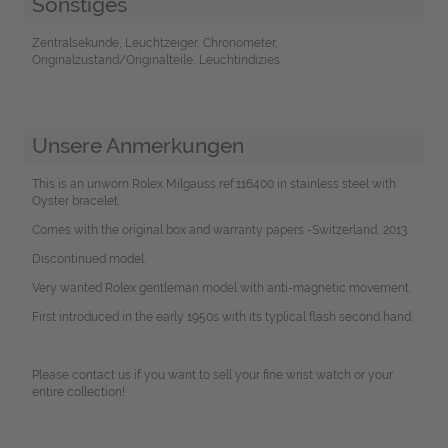
Sonstiges
Zentralsekunde, Leuchtzeiger, Chronometer,
Originalzustand/Originalteile, Leuchtindizies
Unsere Anmerkungen
This is an unworn Rolex Milgauss ref.116400 in stainless steel with
Oyster bracelet.
Comes with the original box and warranty papers -Switzerland, 2013.
Discontinued model.
Very wanted Rolex gentleman model with anti-magnetic movement.
First introduced in the early 1950s with its typlical flash second hand.
Please contact us if you want to sell your fine wrist watch or your
entire collection!