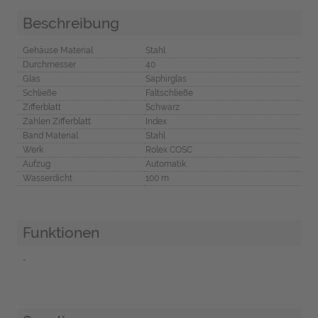
Beschreibung
Gehäuse Material
Stahl
Durchmesser
40
Glas
Saphirglas
Schließe
Faltschließe
Zifferblatt
Schwarz
Zahlen Zifferblatt
Index
Band Material
Stahl
Werk
Rolex COSC
Aufzug
Automatik
Wasserdicht
100 m
Funktionen
-