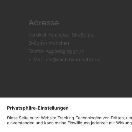
Adresse
Kardinal-Faulhaber-Straße 14a
D-80333 München
Telefon: +49 (0)89 29 32 70
E-Mail:
info@bachmann-scher.de