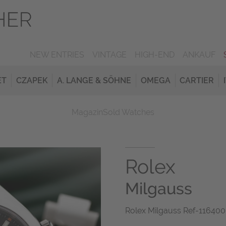
NEW ENTRIES
VINTAGE
HIGH-END
ANKAUF
ET
CZAPEK
A. LANGE & SÖHNE
OMEGA
CARTIER
Magazin
Sold Watches
Rolex
Milgauss
Rolex Milgauss Ref-116400 