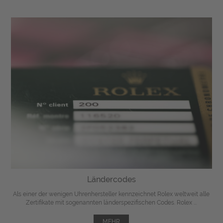
Ländercodes
Als einer der wenigen Uhrenhersteller kennzeichnet Rolex weltweit alle
Zertifikate mit sogenannten länderspezifischen Codes. Rolex ...
MEHR