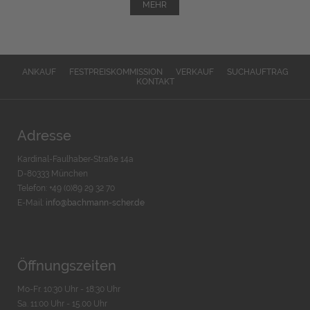
MEHR
ANKAUF
FESTPREISKOMMISSION
VERKAUF
SUCHAUFTRAG
KONTAKT
Adresse
Kardinal-Faulhaber-Straße 14a
D-80333 München
Telefon: +49 (0)89 29 32 70
E-Mail:
info@bachmann-scher.de
Öffnungszeiten
Mo-Fr. 10:30 Uhr - 18:30 Uhr
Sa. 11:00 Uhr - 15.00 Uhr