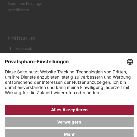
Sonn- und Feiertage
geschlossen
Follow us
Facebook
Instagram
Youtube
© 2026 by
Bachmann & Scher GmbH / Watchandco GmbH
DATENSCHUTZ
IMPRESSUM
VERSANDKOSTEN
AGB & WIDERRUF
COOKIE-EINSTELLUNGEN