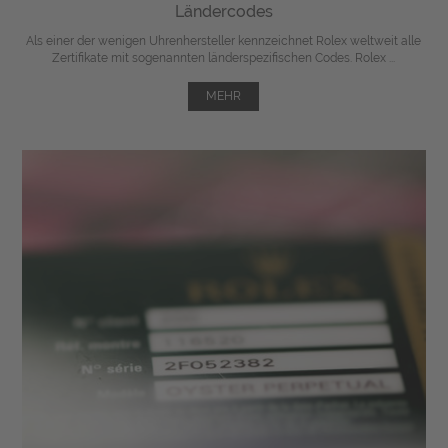
Ländercodes
Als einer der wenigen Uhrenhersteller kennzeichnet Rolex weltweit alle
Zertifikate mit sogenannten länderspezifischen Codes. Rolex ...
MEHR