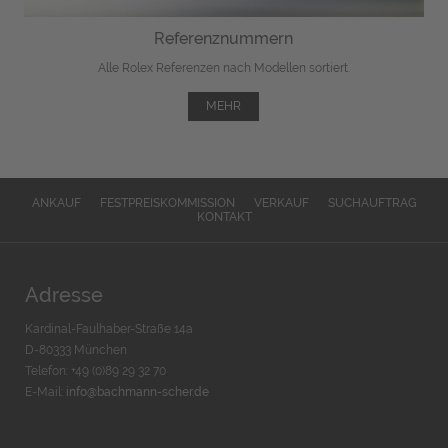
Referenznummern
Alle Rolex Referenzen nach Modellen sortiert.
MEHR
ANKAUF
FESTPREISKOMMISSION
VERKAUF
SUCHAUFTRAG
KONTAKT
Adresse
Kardinal-Faulhaber-Straße 14a
D-80333 München
Telefon: +49 (0)89 29 32 70
E-Mail:
info@bachmann-scher.de