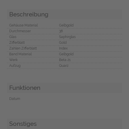
Beschreibung
Gehäuse Material
Gelbgold
Durchmesser
38
Glas
Saphirglas
Zifferblatt
Gold
Zahlen Zifferblatt
Index
Band Material
Gelbgold
Werk
Beta 21
Aufzug
Quarz
Funktionen
Datum
Sonstiges