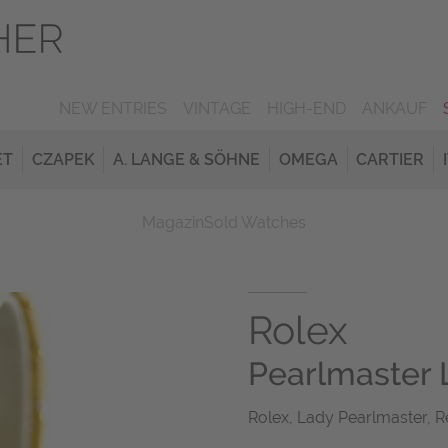
NEW ENTRIES
VINTAGE
HIGH-END
ANKAUF
ET
CZAPEK
A. LANGE & SÖHNE
OMEGA
CARTIER
Magazin
Sold Watches
Rolex
Pearlmaster 
Rolex, Lady Pearlmaster, Re