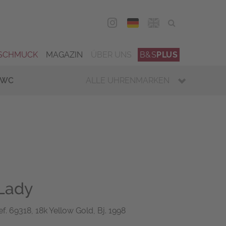
DEU
ENG
SCHMUCK
MAGAZIN
ÜBER UNS
B&S
PLUS
IWC
ALLE UHRENMARKEN
Lady
f. 69318, 18k Yellow Gold, Bj. 1998