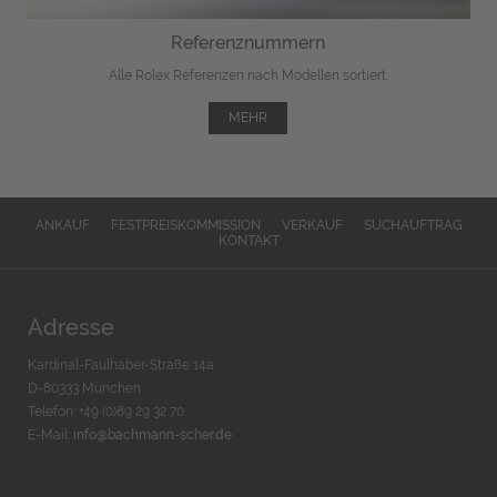
Referenznummern
Alle Rolex Referenzen nach Modellen sortiert.
MEHR
ANKAUF
FESTPREISKOMMISSION
VERKAUF
SUCHAUFTRAG
KONTAKT
Adresse
Kardinal-Faulhaber-Straße 14a
D-80333 München
Telefon: +49 (0)89 29 32 70
E-Mail:
info@bachmann-scher.de