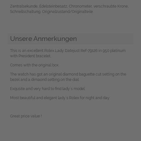
Zentralsekunde, Edelsteinbesatz, Chronometer, verschraubte Krone,
Schnellschaltung, Originalzustand/Originalteile
Unsere Anmerkungen
This is an excellent Rolex Lady Datejust Ref-79126 in 950 platinum
with President bracelet.
Comes with the original box.
The watch has got an original diamond baguette cut setting on the
bezel and a dimaond setting on the dial.
Exqusite and very hard to find lady´s model.
Most beautiful and elegant lady´s Rolex for night and day.
Great price value !