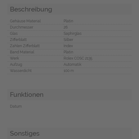
Beschreibung
Gehäuse Material
Platin
Durchmesser
26
Glas
Saphirglas
Zifferblatt
Silber
Zahlen Zifferblatt
Index
Band Material
Platin
Werk
Rolex COSC 2135
Aufzug
Automatik
Wasserdicht
100 m
Funktionen
Datum
Sonstiges