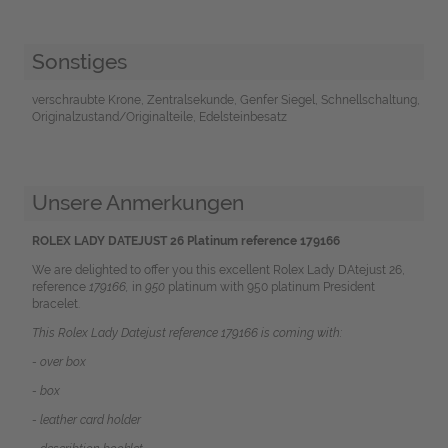
Sonstiges
verschraubte Krone, Zentralsekunde, Genfer Siegel, Schnellschaltung,
Originalzustand/Originalteile, Edelsteinbesatz
Unsere Anmerkungen
ROLEX LADY DATEJUST 26 Platinum reference 179166
We are delighted to offer you this excellent
Rolex Lady DAtejust 26,
reference
179166,
in
950
platinum with 950 platinum President
bracelet.
This Rolex Lady Datejust reference 179166 is coming with:
- over box
- box
- leather card holder