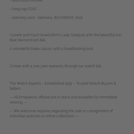
- describtion booklet
- hang tag COSC
- warranty card - Germany, BUCHERER, 2016
Current and much loved
26mm
Lady
Datejust
with the beautiful ice-
blue diamond set dial.
A wonderful Rolex classic with a breathtaking look.
Comes with a one year warranty through our watch lab.
The Watch Experts – Established 1991 – Trusted Watch Buyers &
Sellers
— All timepieces offered are in stock and available for immediate
viewing. —
— We welcome inquiries regarding the sale or consignment of
individual watches or entire collections. —