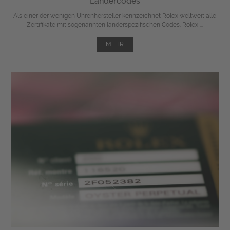
Ländercodes
Als einer der wenigen Uhrenhersteller kennzeichnet Rolex weltweit alle
Zertifikate mit sogenannten länderspezifischen Codes. Rolex ...
MEHR