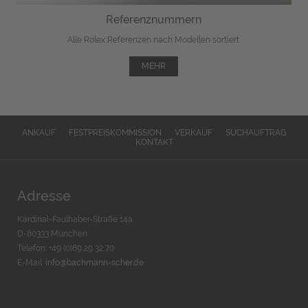
Referenznummern
Alle Rolex Referenzen nach Modellen sortiert.
MEHR
ANKAUF
FESTPREISKOMMISSION
VERKAUF
SUCHAUFTRAG
KONTAKT
Adresse
Kardinal-Faulhaber-Straße 14a
D-80333 München
Telefon: +49 (0)89 29 32 70
E-Mail:
info@bachmann-scher.de