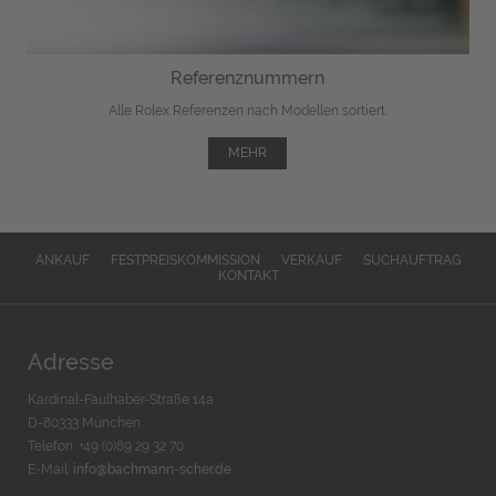
Referenznummern
Alle Rolex Referenzen nach Modellen sortiert.
MEHR
ANKAUF
FESTPREISKOMMISSION
VERKAUF
SUCHAUFTRAG
KONTAKT
Adresse
Kardinal-Faulhaber-Straße 14a
D-80333 München
Telefon: +49 (0)89 29 32 70
E-Mail:
info@bachmann-scher.de