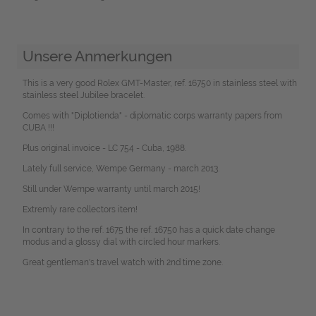
Unsere Anmerkungen
This is a very good Rolex GMT-Master, ref. 16750 in stainless steel with
stainless steel Jubilee bracelet.
Comes with "Diplotienda" - diplomatic corps warranty papers from
CUBA !!!
Plus original invoice - LC 754 - Cuba, 1988.
Lately full service, Wempe Germany - march 2013.
Still under Wempe warranty until march 2015!
Extremly rare collectors item!
In contrary to the ref. 1675 the ref. 16750 has a quick date change
modus and a glossy dial with circled hour markers.
Great gentleman's travel watch with 2nd time zone.