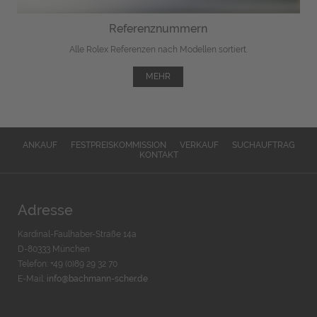
Referenznummern
Alle Rolex Referenzen nach Modellen sortiert.
MEHR
ANKAUF
FESTPREISKOMMISSION
VERKAUF
SUCHAUFTRAG
KONTAKT
Adresse
Kardinal-Faulhaber-Straße 14a
D-80333 München
Telefon: +49 (0)89 29 32 70
E-Mail:
info@bachmann-scher.de