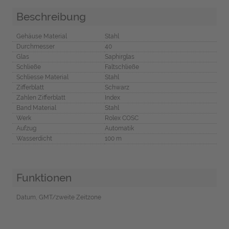
Beschreibung
Gehäuse Material
Stahl
Durchmesser
40
Glas
Saphirglas
Schließe
Faltschließe
Schliesse Material
Stahl
Zifferblatt
Schwarz
Zahlen Zifferblatt
Index
Band Material
Stahl
Werk
Rolex COSC
Aufzug
Automatik
Wasserdicht
100 m
Funktionen
Datum, GMT/zweite Zeitzone