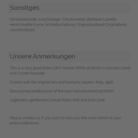
Sonstiges
Zentralsekunde, Leuchtzeiger, Chronometer, drehbare Lünette,
verschraubte Krone, Schnellschaltung, Originalzustand/Originalteile,
Leuchtindizies
Unsere Anmerkungen
This is a very good Rolex GMT-Master PEPSI ref.16700 in stainless steel
with Oyster bracelet.
Comes with the original box and warranty papers -Italy, 1998.
Discontined predecessor of the now manufactured 116710LN.
Legendary gentleman´s travel Rolex with 2nd time zone.
Please contact us if you want to sell your fine wrist watch or your
entire collection!