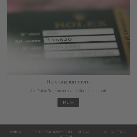
Referenznummern
Alle Rolex Referenzen nach Modellen sortiert.
MEHR
ANKAUF
FESTPREISKOMMISSION
VERKAUF
SUCHAUFTRAG
KONTAKT