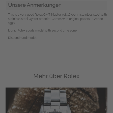
Unsere Anmerkungen
This is a very good Rolex GMT-Master, ref. 16700, in stainless steel with
stainless steel Oyster bracelet. Comes with original papers - Greece
1998.
Iconic Rolex sports model with second time zone.
Discontinued model.
Mehr über
Rolex