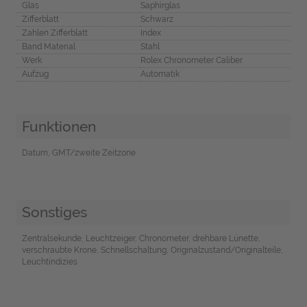
Glas
Saphirglas
Zifferblatt
Schwarz
Zahlen Zifferblatt
Index
Band Material
Stahl
Werk
Rolex Chronometer Caliber
Aufzug
Automatik
Funktionen
Datum, GMT/zweite Zeitzone
Sonstiges
Zentralsekunde, Leuchtzeiger, Chronometer, drehbare Lünette,
verschraubte Krone, Schnellschaltung, Originalzustand/Originalteile,
Leuchtindizies