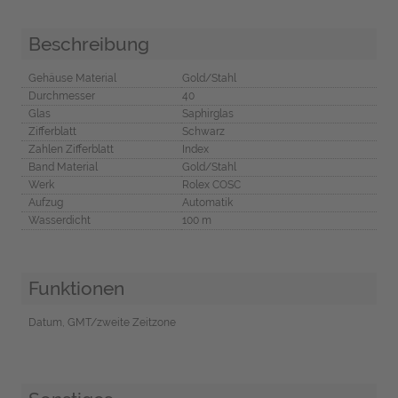
Beschreibung
Gehäuse Material
Gold/Stahl
Durchmesser
40
Glas
Saphirglas
Zifferblatt
Schwarz
Zahlen Zifferblatt
Index
Band Material
Gold/Stahl
Werk
Rolex COSC
Aufzug
Automatik
Wasserdicht
100 m
Funktionen
Datum, GMT/zweite Zeitzone