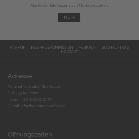
Alle Rolex Referenzen nach Modellen sortiert.
MEHR
ANKAUF
FESTPREISKOMMISSION
VERKAUF
SUCHAUFTRAG
KONTAKT
Adresse
Kardinal-Faulhaber-Straße 14a
D-80333 München
Telefon: +49 (0)89 29 32 70
E-Mail:
info@bachmann-scher.de
Öffnungszeiten