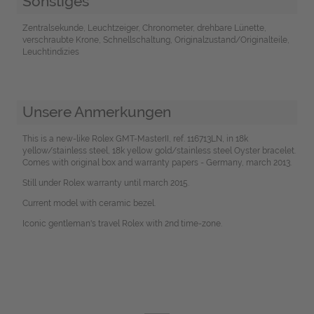
Sonstiges
Zentralsekunde, Leuchtzeiger, Chronometer, drehbare Lünette,
verschraubte Krone, Schnellschaltung, Originalzustand/Originalteile,
Leuchtindizies
Unsere Anmerkungen
This is a new-like Rolex GMT-MasterII, ref. 116713LN, in 18k
yellow/stainless steel, 18k yellow gold/stainless steel Oyster bracelet.
Comes with original box and warranty papers - Germany, march 2013.
Still under Rolex warranty until march 2015.
Current model with ceramic bezel.
Iconic gentleman's travel Rolex with 2nd time-zone.