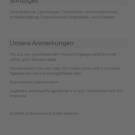
Sonstiges
Zentralsekunde, Leuchtzeiger, Chronometer, verschraubte Krone,
Schnellschaltung, Originalzustand/Originalteile, Leuchtindizies
Unsere Anmerkungen
This is a very good Rolex GMT-Master II Tigereye ref.16713 in 18k
yellow gold /stainless steel.
Manufactured in the year 1993, this model comes with a so called
Tigereye dial and a brown/gold bezel inlay.
Discontinued collectors item!
Legendary and beautiful gentleman´s or lady´s travel Rolex with 2nd
time zone.
12 month of Bachmann & Scher warranty!