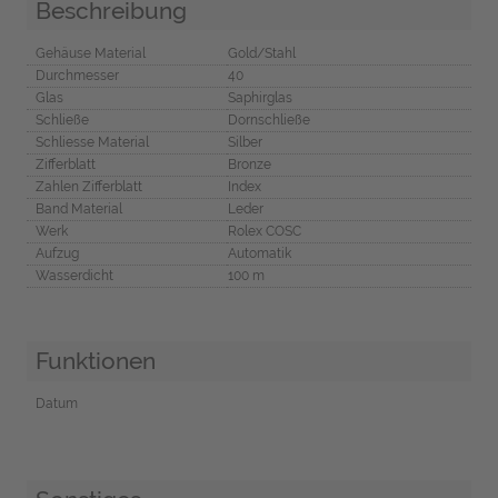
Beschreibung
Gehäuse Material
Gold/Stahl
Durchmesser
40
Glas
Saphirglas
Schließe
Dornschließe
Schliesse Material
Silber
Zifferblatt
Bronze
Zahlen Zifferblatt
Index
Band Material
Leder
Werk
Rolex COSC
Aufzug
Automatik
Wasserdicht
100 m
Funktionen
Datum