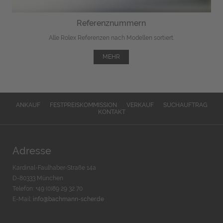
Referenznummern
Alle Rolex Referenzen nach Modellen sortiert.
MEHR
ANKAUF
FESTPREISKOMMISSION
VERKAUF
SUCHAUFTRAG
KONTAKT
Adresse
Kardinal-Faulhaber-Straße 14a
D-80333 München
Telefon: +49 (0)89 29 32 70
E-Mail:
info@bachmann-scher.de