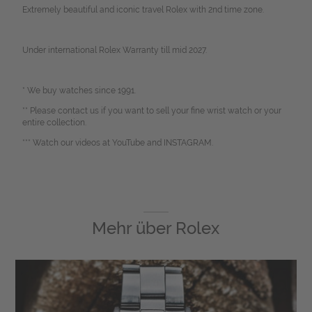
Extremely beautiful and iconic travel Rolex with 2nd time zone.
Under international Rolex Warranty till mid 2027.
* We buy watches since 1991.
** Please contact us if you want to sell your fine wrist watch or your
entire collection.
*** Watch our videos at YouTube and INSTAGRAM.
Mehr über
Rolex