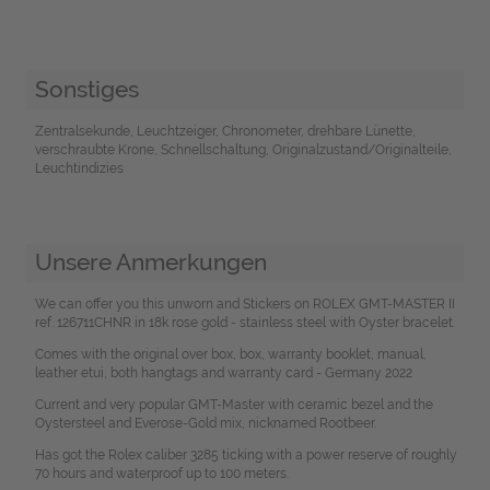
Sonstiges
Zentralsekunde, Leuchtzeiger, Chronometer, drehbare Lünette,
verschraubte Krone, Schnellschaltung, Originalzustand/Originalteile,
Leuchtindizies
Unsere Anmerkungen
We can offer you this unworn and Stickers on ROLEX GMT-MASTER II
ref. 126711CHNR in 18k rose gold - stainless steel with Oyster bracelet.
Comes with the original over box, box, warranty booklet, manual,
leather etui, both hangtags and warranty card - Germany 2022
Current and very popular GMT-Master with ceramic bezel and the
Oystersteel and Everose-Gold mix, nicknamed Rootbeer.
Has got the Rolex caliber 3285 ticking with a power reserve of roughly
70 hours and waterproof up to 100 meters.