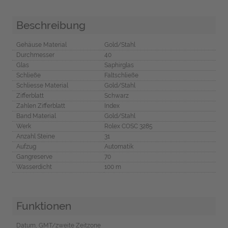
Beschreibung
Gehäuse Material
Gold/Stahl
Durchmesser
40
Glas
Saphirglas
Schließe
Faltschließe
Schliesse Material
Gold/Stahl
Zifferblatt
Schwarz
Zahlen Zifferblatt
Index
Band Material
Gold/Stahl
Werk
Rolex COSC 3285
Anzahl Steine
31
Aufzug
Automatik
Gangreserve
70
Wasserdicht
100 m
Funktionen
Datum, GMT/zweite Zeitzone