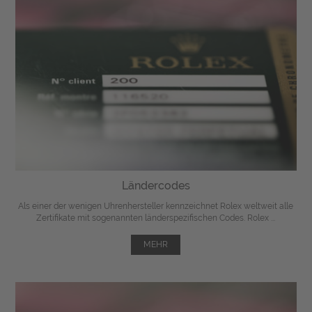
Ländercodes
Als einer der wenigen Uhrenhersteller kennzeichnet Rolex weltweit alle
Zertifikate mit sogenannten länderspezifischen Codes. Rolex ...
MEHR